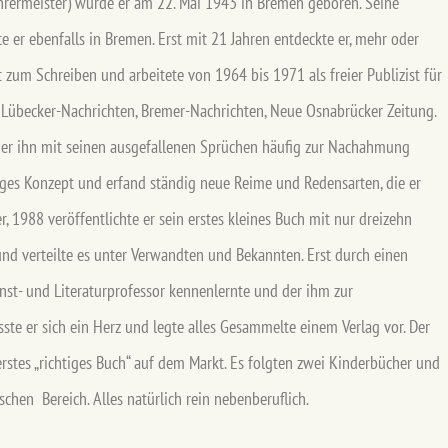
hrermeister) wurde er am 22. Mai 1943 in Bremen geboren. Seine
te er ebenfalls in Bremen. Erst mit 21 Jahren entdeckte er, mehr oder
t zum Schreiben und arbeitete von 1964 bis 1971 als freier Publizist für
 Lübecker-Nachrichten, Bremer-Nachrichten, Neue Osnabrücker Zeitung.
 der ihn mit seinen ausgefallenen Sprüchen häufig zur Nachahmung
ustiges Konzept und erfand ständig neue Reime und Redensarten, die er
r, 1988 veröffentlichte er sein erstes kleines Buch mit nur dreizehn
nd verteilte es unter Verwandten und Bekannten. Erst durch einen
unst- und Literaturprofessor kennenlernte und der ihm zur
asste er sich ein Herz und legte alles Gesammelte einem Verlag vor. Der
erstes „richtiges Buch“ auf dem Markt. Es folgten zwei Kinderbücher und
ischen Bereich. Alles natürlich rein nebenberuflich.