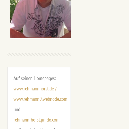
Auf seinen Homepages:
www.rehmannhorst.de /
www.rehmann9.webnode.com
und
rehmann-horst.jimdo.com