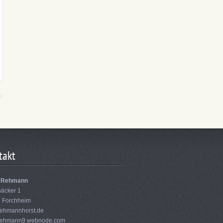
takt
t Rehmann
äcker 1
 Forchheim
ehmannhorst.de
rehmann9.webnode.com