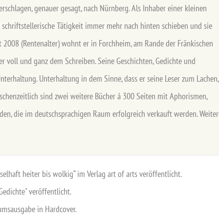
erschlagen, genauer gesagt, nach Nürnberg. Als Inhaber einer kleinen
schriftstellerische Tätigkeit immer mehr nach hinten schieben und sie
eit 2008 (Rentenalter) wohnt er in Forchheim, am Rande der Fränkischen
der voll und ganz dem Schreiben. Seine Geschichten, Gedichte und
nterhaltung. Unterhaltung in dem Sinne, dass er seine Leser zum Lachen,
chenzeitlich sind zwei weitere Bücher á 300 Seiten mit Aphorismen,
den, die im deutschsprachigen Raum erfolgreich verkauft werden. Weiter
lhaft heiter bis wolkig“ im Verlag art of arts veröffentlicht.
edichte" veröffentlicht.
äumsausgabe in Hardcover.