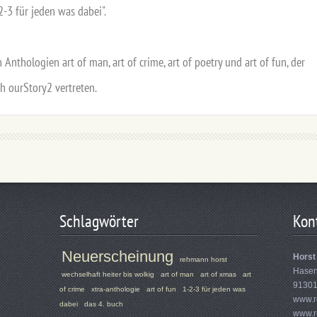
-3 für jeden was dabei".
 Anthologien art of man, art of crime, art of poetry und art of fun, der
ch ourStory2 vertreten.
Schlagwörter
Kon
Neuerscheinung
Hors
rehmann horst
Hasen
wechselhaft heiter bis wolkig
art of man
art of xmas
art
91301
of crime
xtra-anthologie
art of fun
1-2-3 für jeden was
www.r
dabei
das 4. buch
www.