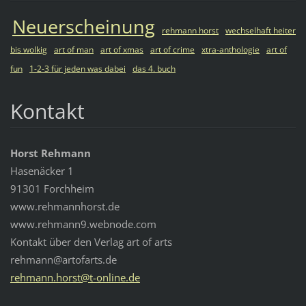
Neuerscheinung
rehmann horst
wechselhaft heiter
bis wolkig
art of man
art of xmas
art of crime
xtra-anthologie
art of
fun
1-2-3 für jeden was dabei
das 4. buch
Kontakt
Horst Rehmann
Hasenäcker 1
91301 Forchheim
www.rehmannhorst.de
www.rehmann9.webnode.com
Kontakt über den Verlag art of arts
rehmann@artofarts.de
rehmann.
horst@t-
online.d
e