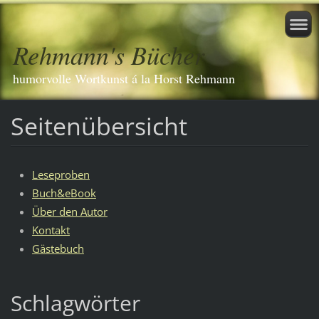
Rehmann's Bücher
humorvolle Wortkunst á la Horst Rehmann
Seitenübersicht
Leseproben
Buch&eBook
Über den Autor
Kontakt
Gästebuch
Schlagwörter