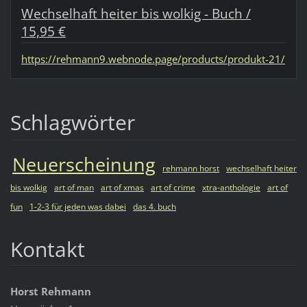
Wechselhaft heiter bis wolkig - Buch /
15,95 €
https://rehmann9.webnode.page/products/produkt-21/
Schlagwörter
Neuerscheinung
rehmann horst
wechselhaft heiter
bis wolkig
art of man
art of xmas
art of crime
xtra-anthologie
art of
fun
1-2-3 für jeden was dabei
das 4. buch
Kontakt
Horst Rehmann